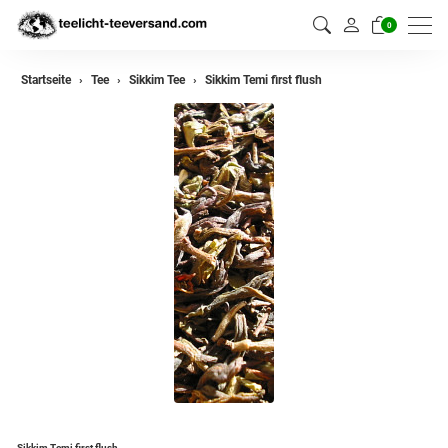
0
zurück
Startseite
Tee
Sikkim Tee
Sikkim Temi first flush
Darjeeling Tee
Assam Tee
Ceylon Tee
Sikkim Tee
China Tee
Oolong
Grüner Tee aus China
Jasmin Tee
Grüner Tee aus Japan
Sikkim Temi first flush