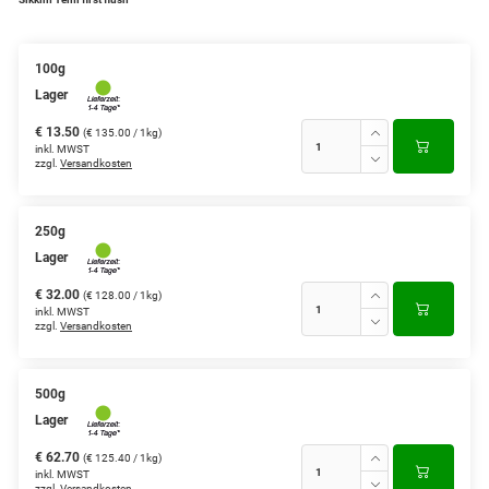
Grüntee aus Ceylon, Darjeeling,
Formosa...
100g
Lager
Teemischungen
€ 13.50
(€ 135.00 / 1kg)
Verschiedene Anbaugebiete
inkl. MWST
zzgl.
Versandkosten
Rooibos Tee
Yogi - und Beuteltee
250g
Lager
Aromatisierter Grüntee
€ 32.00
(€ 128.00 / 1kg)
inkl. MWST
Aromatisierter Schwarztee
zzgl.
Versandkosten
Früchtetee
500g
Lager
€ 62.70
(€ 125.40 / 1kg)
inkl. MWST
zzgl.
Versandkosten