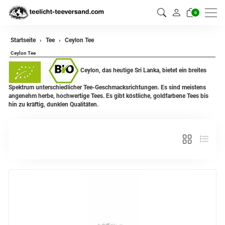
0
zurück
Startseite
Tee
Ceylon Tee
Ceylon Tee
Darjeeling Tee
Ceylon, das heutige Sri Lanka, bietet ein breites
Assam Tee
Spektrum unterschiedlicher Tee-Geschmacksrichtungen. Es sind meistens
angenehm herbe, hochwertige Tees. Es gibt köstliche, goldfarbene Tees bis
Ceylon Tee
hin zu kräftig, dunklen Qualitäten.
Sikkim Tee
China Tee
Oolong
Grüner Tee aus China
Jasmin Tee
Grüner Tee aus Japan