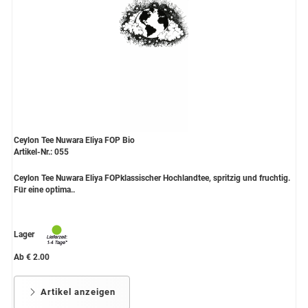
Grüntee aus Ceylon, Darjeeling,
Formosa...
Teemischungen
Verschiedene Anbaugebiete
Rooibos Tee
Ceylon Tee Nuwara Eliya FOP Bio
Yogi - und Beuteltee
Artikel-Nr.: 055
Aromatisierter Grüntee
Ceylon Tee Nuwara Eliya FOPklassischer Hochlandtee, spritzig und fruchtig.
Für eine optima..
Aromatisierter Schwarztee
Früchtetee
Lager
Ab € 2.00
Artikel anzeigen