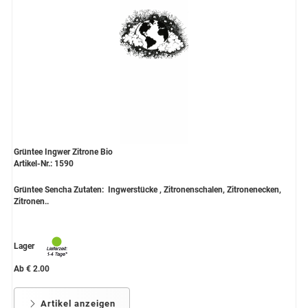
Grüntee aus Ceylon, Darjeeling,
Formosa...
Teemischungen
Verschiedene Anbaugebiete
Rooibos Tee
Yogi - und Beuteltee
Grüntee Ingwer Zitrone Bio
Artikel-Nr.: 1590
Aromatisierter Grüntee
Grüntee Sencha Zutaten: Ingwerstücke , Zitronenschalen, Zitronenecken,
Aromatisierter Schwarztee
Zitronen..
Früchtetee
Lager
Ab € 2.00
Artikel anzeigen