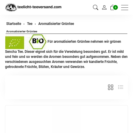
0
zurück
Startseite
Tee
Aromatisierter Grüntee
Aromatisierter Grüntee
Darjeeling Tee
Für aromatisierten Grüntee nehmen wir grünen
Assam Tee
Sencha Tee. Dieser eignet sich für die Veredelung besonders gut. Er ist mild
und fein und so werden die Aromen besonders gut aufgenommen. Neben den
Ceylon Tee
verschiedenen ausgesuchten Aromen verwenden wir kandierte Früchte,
getrocknete Früchte, Blüten, Kräuter und Gewürze.
Sikkim Tee
China Tee
Oolong
Grüner Tee aus China
Jasmin Tee
Grüner Tee aus Japan